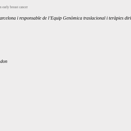
early breast cancer
celona i responsable de l’Equip Genòmica traslacional i teràpies dirig
ndon