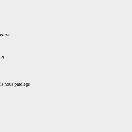
Hebron
ell
ls nous patòlegs