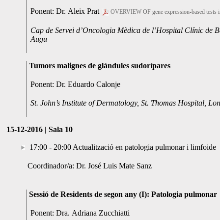
Ponent: Dr. Aleix Prat
OVERVIEW OF gene expression-based tests in 
Cap de Servei d’Oncologia Mèdica de l’Hospital Clínic de Bar
Augu
Tumors malignes de glàndules sudorípares
Ponent: Dr. Eduardo Calonje
St. John’s Institute of Dermatology, St. Thomas Hospital, Lo
15-12-2016 | Sala 10
17:00 - 20:00 Actualització en patologia pulmonar i limfoide
Coordinador/a: Dr. José Luis Mate Sanz
Sessió de Residents de segon any (I): Patologia pulmonar
Ponent: Dra. Adriana Zucchiatti